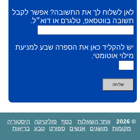
לאן לשלוח לך את התשובה? אפשר לקבל
תשובה בווטסאפ, טלגרם או דוא״ל.
יש להקליד כאן את הספרה שבע למניעת
מילוי אוטומטי.
© 2026
אתר השאלות
כסף
פוליטיקה
היסטוריה
מקומות
מושגים
אנשים
ספורט
טבע
בריאות