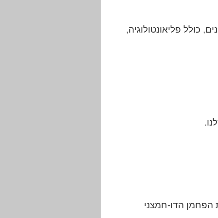
, כולל פליאונטולוגיה,
נו.
 הפחמן הדו-חמצני