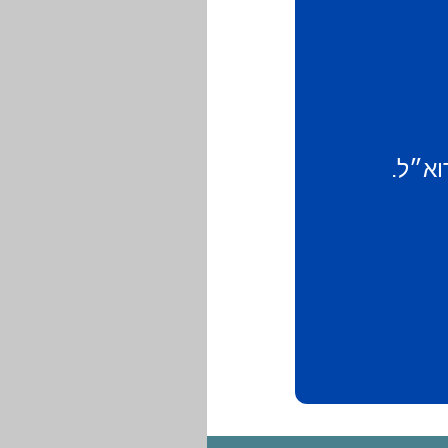
וא״ל.