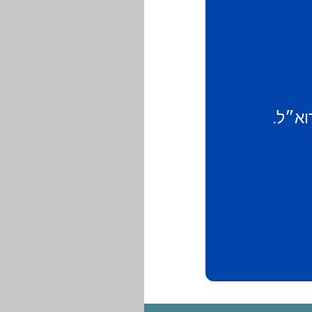
וא״ל.