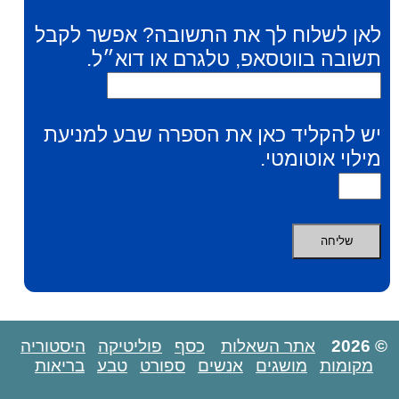
לאן לשלוח לך את התשובה? אפשר לקבל
תשובה בווטסאפ, טלגרם או דוא״ל.
יש להקליד כאן את הספרה שבע למניעת
מילוי אוטומטי.
© 2026
אתר השאלות
כסף
פוליטיקה
היסטוריה
מקומות
מושגים
אנשים
ספורט
טבע
בריאות