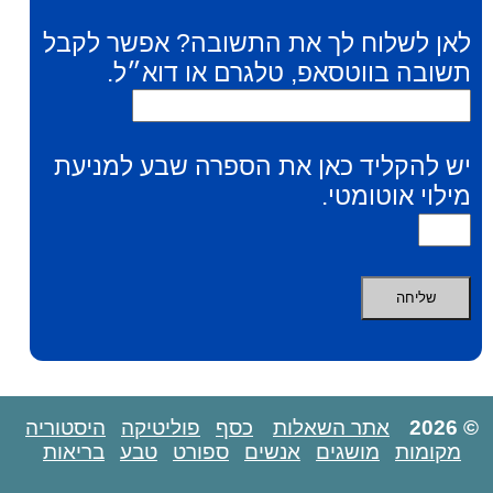
לאן לשלוח לך את התשובה? אפשר לקבל
תשובה בווטסאפ, טלגרם או דוא״ל.
יש להקליד כאן את הספרה שבע למניעת
מילוי אוטומטי.
© 2026
אתר השאלות
כסף
פוליטיקה
היסטוריה
מקומות
מושגים
אנשים
ספורט
טבע
בריאות