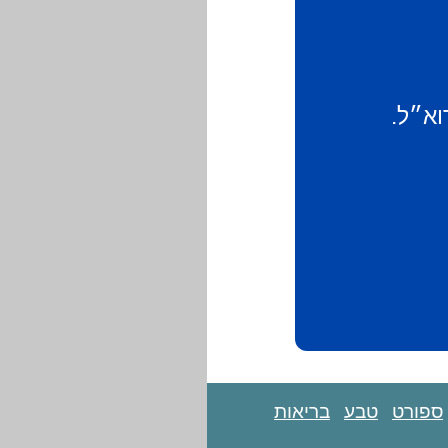
וא״ל.
ספורט
טבע
בריאות