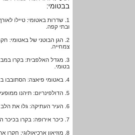
בבטומי:
1. שדרות באטומי: טיילו לאור
ובתי קפה.
2. הגן הבוטני של באטומי: ח
צמחייה.
3. מגדל האלפבית: בקרו במב
בטומי.
4. באטומי פיאצה: הסתובבו בכיכר המקסימה הזו המעוטרת בארכיטקטורה בסגנון איטלקי, בתי קפה ומזרקה.
5. הדולפינריום: תיהנו ממופעי דולפינים ואריות ים בדולפינריום באטומי, הממוקם בסמוך לחוף הים.
6. העיר העתיקה: גלו את הלב ההיסטורי של בטומי עם הרחובות הצרים, המבנים המסורתיים והחנויות המקומיות.
7. כיכר אירופה: בקרו בכיכר המרכזית הזו הכוללת את פסל מדיאה ומוקפת בבתי קפה ומסעדות.
8. מוזיאון ארכיאולוגי: חקרו את ההיסטוריה של גאורגיה במוזיאון הארכיאולוגי של בטומי.