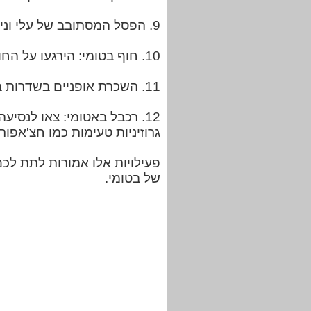
9. הפסל המסתובב של עלי ונינו: ראו את הפסל המרגש הזה ליד חוף הים המתאר סיפור אהבה מפורסם.
10. חוף בטומי: הירגעו על החוף, שחו בים השחור, או תיהנו מספורט מים.
11. השכרת אופניים בשדרות באטומי: שכרו אופניים ורכבו לאורך השדרה לנקודת מבט אחרת על העיר.
גרוזיניות טעימות כמו חצ'אפור
פעילויות אלו אמורות לתת לכם
של בטומי.