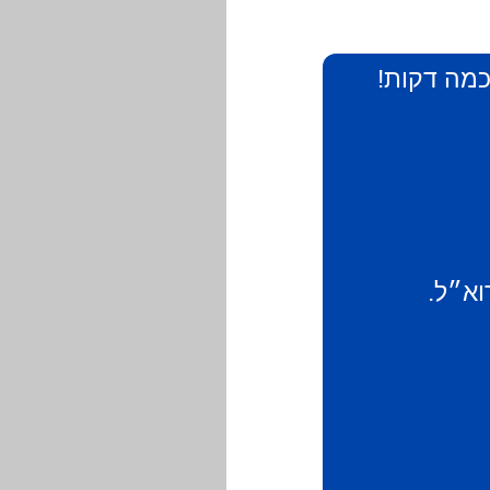
 כמה דקות!
וא״ל.