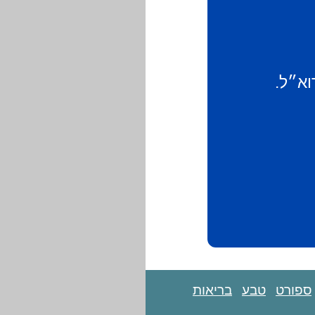
וא״ל.
ספורט
טבע
בריאות