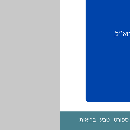
וא״ל.
ספורט
טבע
בריאות