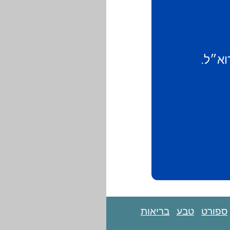
וא״ל.
ספורט
טבע
בריאות