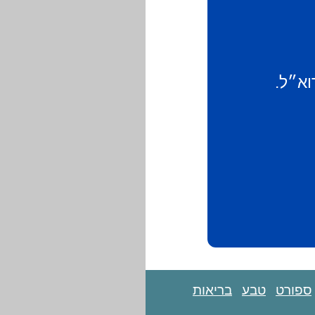
וא״ל.
ספורט
טבע
בריאות