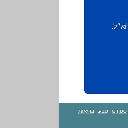
וא״ל.
ספורט
טבע
בריאות