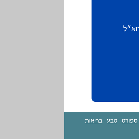
וא״ל.
ספורט
טבע
בריאות