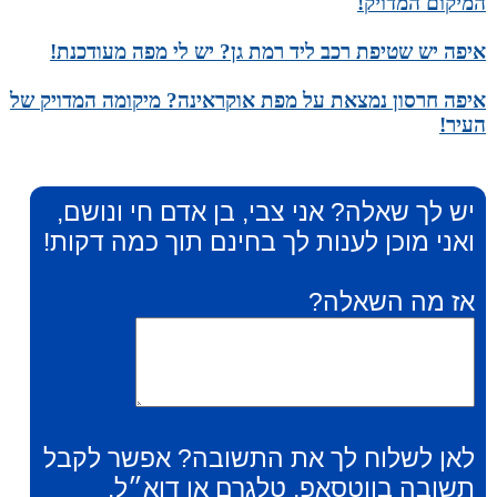
המיקום המדויק!
איפה יש שטיפת רכב ליד רמת גן? יש לי מפה מעודכנת!
איפה חרסון נמצאת על מפת אוקראינה? מיקומה המדויק של
העיר!
יש לך שאלה? אני צבי, בן אדם חי ונושם,
ואני מוכן לענות לך בחינם תוך כמה דקות!
אז מה השאלה?
לאן לשלוח לך את התשובה? אפשר לקבל
תשובה בווטסאפ, טלגרם או דוא״ל.