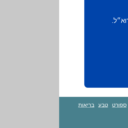
וא״ל.
ספורט
טבע
בריאות