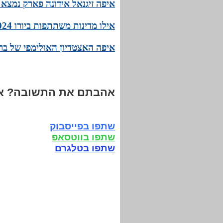
איפה זיגנאל אידונה פארק נמצא 
אילו מדינות משתתפות ביורו 2024? הרשימה המלאה!
איפה האצטדיון האולימפי של בר
אהבתם את התשובה? אנ
שתפו בפייסבוק
שתפו בווטסאפ
שתפו בטלגרם