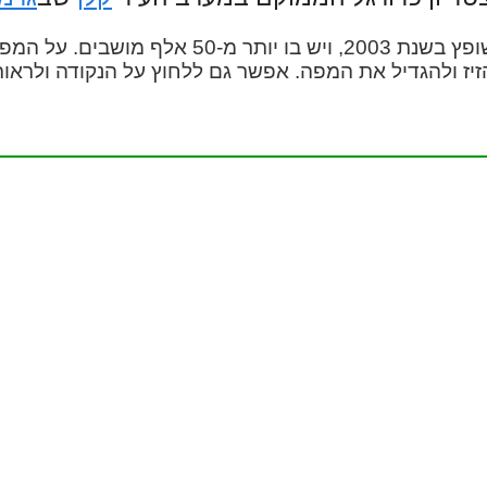
האצטדיון נבנה בשנת 1923 ושופץ בשנת 2003, ויש בו
זיז ולהגדיל את המפה. אפשר גם ללחוץ על הנקודה ולראו