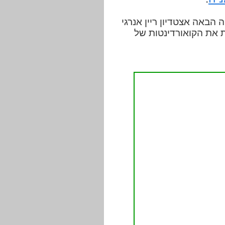
 יותר מ-50 אלף מושבים. על המפה הבאה אצטדיון ריין אנרגי
ת את הקואורדינטות של