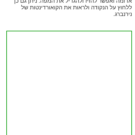
אדומה ואפשר להזיז ולהגדיל את המפה. ניתן גם כן
ללחוץ על הנקודה ולראות את הקואורדינטות של
נירנברג.