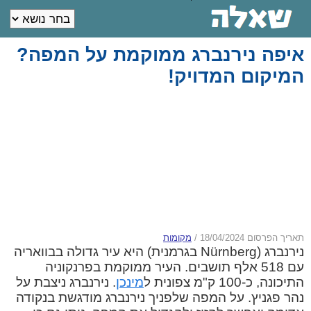
איפה נירנברג ממוקמת על המפה?
המיקום המדויק!
תאריך הפרסום 18/04/2024
/
מקומות
נירנברג (Nürnberg בגרמנית) היא עיר גדולה בבוואריה
עם 518 אלף תושבים. העיר ממוקמת בפרנקוניה
התיכונה, כ-100 ק"מ צפונית ל
מינכן
. נירנברג ניצבת על
נהר פגניץ. על המפה שלפניך נירנברג מודגשת בנקודה