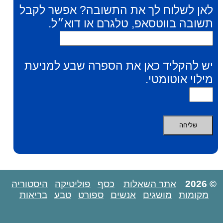
לאן לשלוח לך את התשובה? אפשר לקבל
תשובה בווטסאפ, טלגרם או דוא״ל.
יש להקליד כאן את הספרה שבע למניעת
מילוי אוטומטי.
© 2026
אתר השאלות
כסף
פוליטיקה
היסטוריה
מקומות
מושגים
אנשים
ספורט
טבע
בריאות