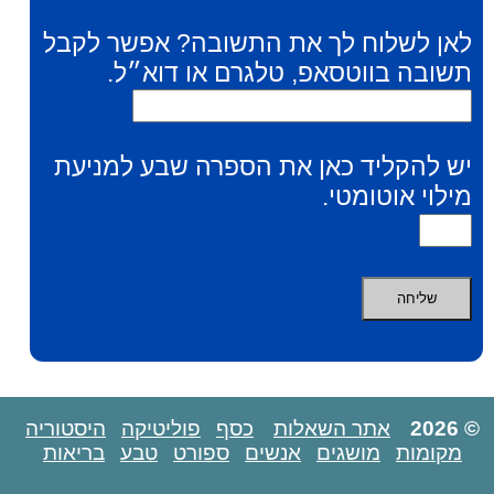
לאן לשלוח לך את התשובה? אפשר לקבל
תשובה בווטסאפ, טלגרם או דוא״ל.
יש להקליד כאן את הספרה שבע למניעת
מילוי אוטומטי.
© 2026
אתר השאלות
כסף
פוליטיקה
היסטוריה
מקומות
מושגים
אנשים
ספורט
טבע
בריאות