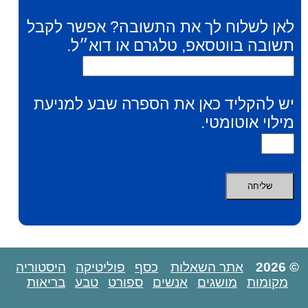
לאן לשלוח לך את התשובה? אפשר לקבל
תשובה בווטסאפ, טלגרם או דוא״ל.
יש להקליד כאן את הספרה שבע למניעת
מילוי אוטומטי.
© 2026
אתר השאלות
כסף
פוליטיקה
היסטוריה
מקומות
מושגים
אנשים
ספורט
טבע
בריאות