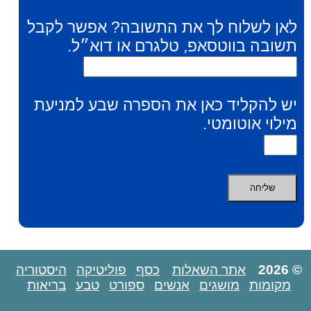
לאן לשלוח לך את התשובה? אפשר לקבל
תשובה בווטסאפ, טלגרם או דוא״ל.
יש להקליד כאן את הספרה שבע למניעת
מילוי אוטומטי.
© 2026
אתר השאלות
כסף
פוליטיקה
היסטוריה
מקומות
מושגים
אנשים
ספורט
טבע
בריאות