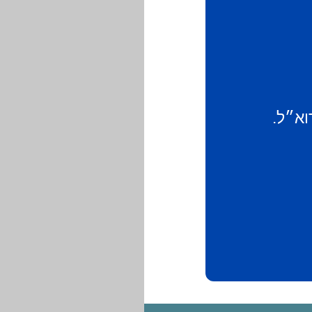
וא״ל.