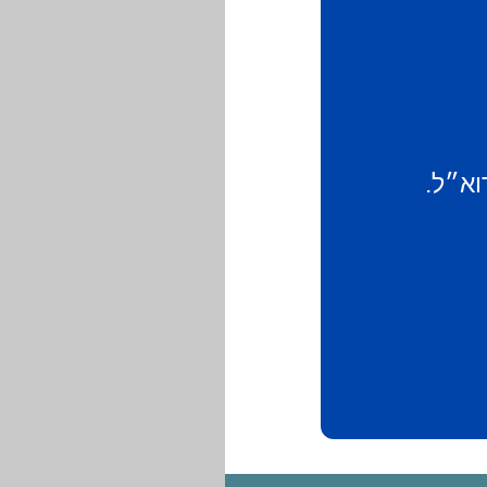
וא״ל.