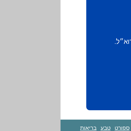
וא״ל.
ספורט
טבע
בריאות