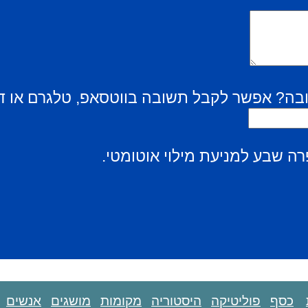
בה? אפשר לקבל תשובה בווטסאפ, טלגרם או ד
ה שבע למניעת מילוי אוטומטי.
כסף
פוליטיקה
היסטוריה
מקומות
מושגים
אנשים