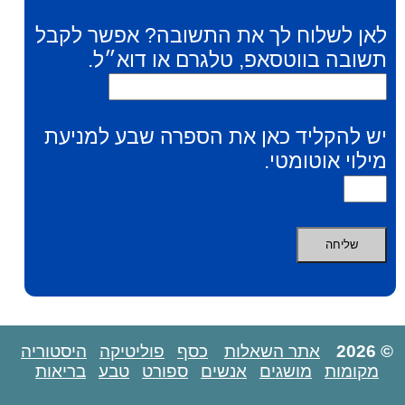
לאן לשלוח לך את התשובה? אפשר לקבל
תשובה בווטסאפ, טלגרם או דוא״ל.
יש להקליד כאן את הספרה שבע למניעת
מילוי אוטומטי.
© 2026
אתר השאלות
כסף
פוליטיקה
היסטוריה
מקומות
מושגים
אנשים
ספורט
טבע
בריאות