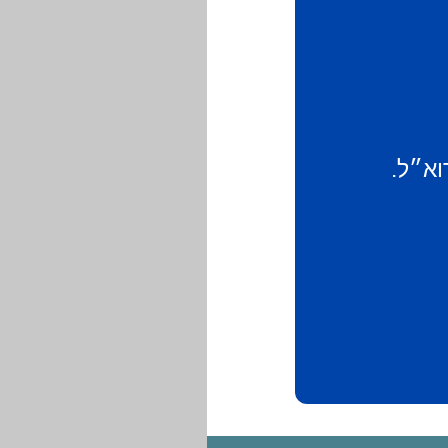
וא״ל.