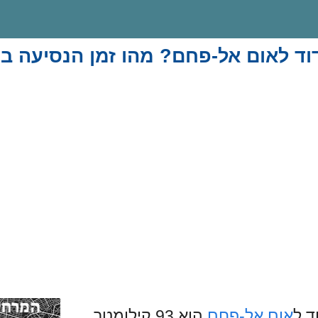
ד לאום אל-פחם? מהו זמן הנסיעה במ
ד ל
אום אל-פחם
הוא 93 קילומטר