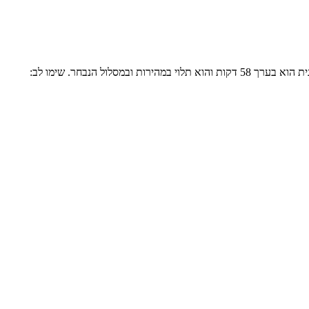
המרחק בין רהט לנס ציונה בכבישים הוא בערך 68 קילומטר והוא נתון לשינוי קל בהתאם למסלול הנסיעה הנבחר. משך הנסיעה בין רהט לנס ציונה במכונית הוא בערך 58 דקות והוא תלוי במהירות ובמסלול הנבחר. שימו לב: