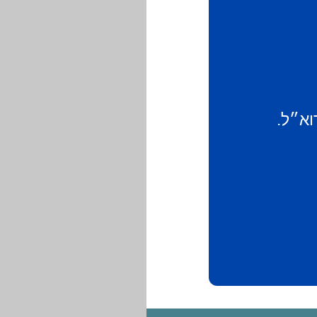
וא״ל.