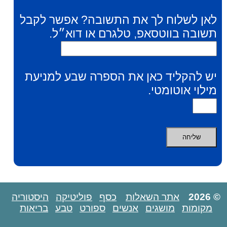
לאן לשלוח לך את התשובה? אפשר לקבל
תשובה בווטסאפ, טלגרם או דוא״ל.
יש להקליד כאן את הספרה שבע למניעת
מילוי אוטומטי.
© 2026
אתר השאלות
כסף
פוליטיקה
היסטוריה
מקומות
מושגים
אנשים
ספורט
טבע
בריאות