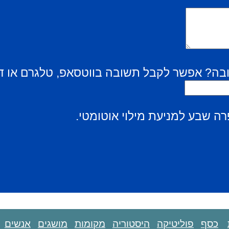
בה? אפשר לקבל תשובה בווטסאפ, טלגרם או ד
ה שבע למניעת מילוי אוטומטי.
כסף
פוליטיקה
היסטוריה
מקומות
מושגים
אנשים