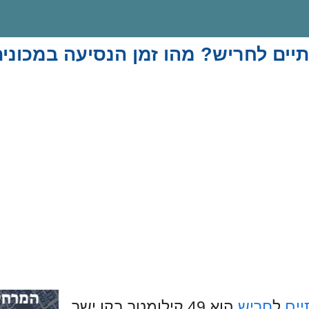
יים לחריש? מהו זמן הנסיעה במכוני
יים
ל
חריש
הוא 49 קילומטר בקו ישר.