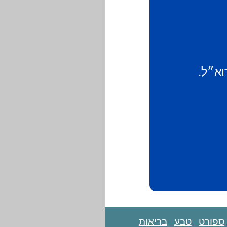
וא״ל.
ספורט
טבע
בריאות