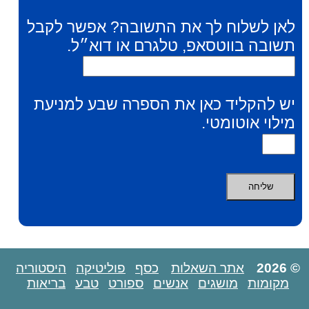
לאן לשלוח לך את התשובה? אפשר לקבל
תשובה בווטסאפ, טלגרם או דוא״ל.
יש להקליד כאן את הספרה שבע למניעת
מילוי אוטומטי.
© 2026
אתר השאלות
כסף
פוליטיקה
היסטוריה
מקומות
מושגים
אנשים
ספורט
טבע
בריאות