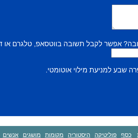
בה? אפשר לקבל תשובה בווטסאפ, טלגרם או ד
ה שבע למניעת מילוי אוטומטי.
כסף
פוליטיקה
היסטוריה
מקומות
מושגים
אנשים