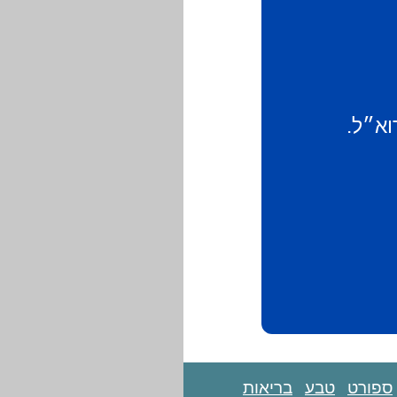
וא״ל.
ספורט
טבע
בריאות