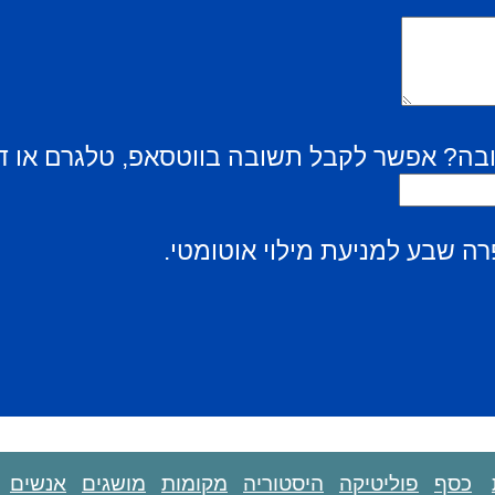
בה? אפשר לקבל תשובה בווטסאפ, טלגרם או ד
ה שבע למניעת מילוי אוטומטי.
כסף
פוליטיקה
היסטוריה
מקומות
מושגים
אנשים