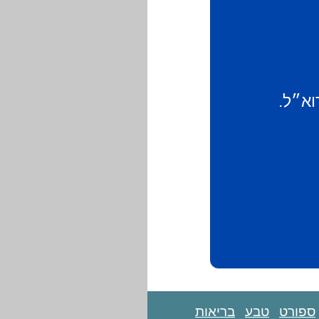
וא״ל.
ספורט
טבע
בריאות