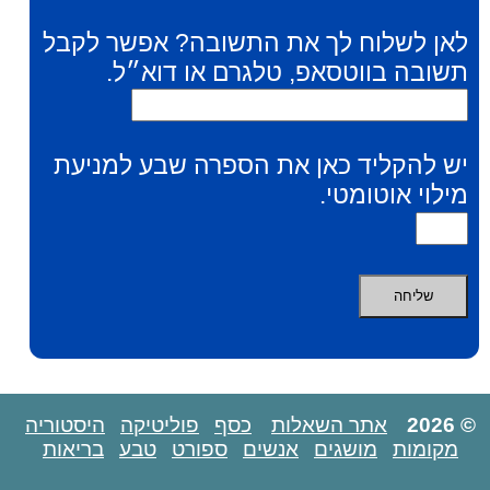
לאן לשלוח לך את התשובה? אפשר לקבל
תשובה בווטסאפ, טלגרם או דוא״ל.
יש להקליד כאן את הספרה שבע למניעת
מילוי אוטומטי.
© 2026
אתר השאלות
כסף
פוליטיקה
היסטוריה
מקומות
מושגים
אנשים
ספורט
טבע
בריאות