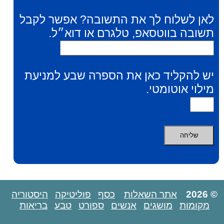
לאן לשלוח לך את התשובה? אפשר לקבל
תשובה בווטסאפ, טלגרם או דוא״ל.
יש להקליד כאן את הספרה שבע למניעת
מילוי אוטומטי.
© 2026
אתר השאלות
כסף
פוליטיקה
היסטוריה
מקומות
מושגים
אנשים
ספורט
טבע
בריאות