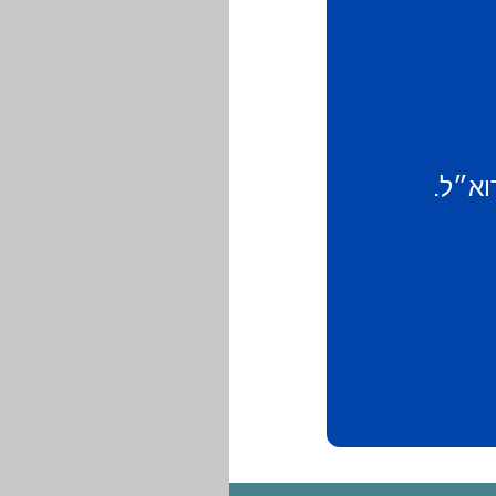
וא״ל.