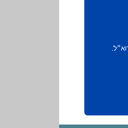
וא״ל.