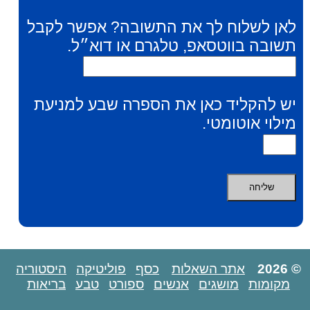
לאן לשלוח לך את התשובה? אפשר לקבל
תשובה בווטסאפ, טלגרם או דוא״ל.
יש להקליד כאן את הספרה שבע למניעת
מילוי אוטומטי.
© 2026
אתר השאלות
כסף
פוליטיקה
היסטוריה
מקומות
מושגים
אנשים
ספורט
טבע
בריאות