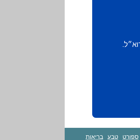
וא״ל.
ספורט
טבע
בריאות