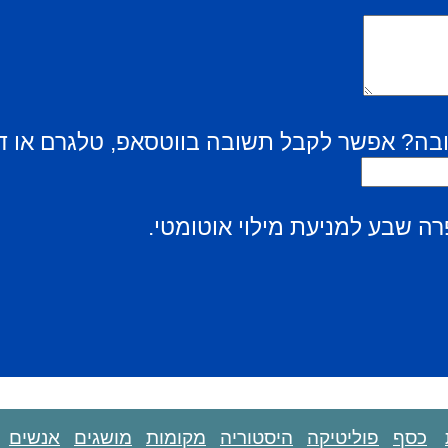
בה? אפשר לקבל תשובה בווטסאפ, טלגרם או ד
ה שבע למניעת מילוי אוטומטי.
כסף
פוליטיקה
היסטוריה
מקומות
מושגים
אנשים