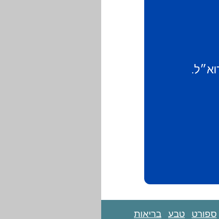
וא״ל.
ספורט
טבע
בריאות