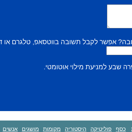
בה? אפשר לקבל תשובה בווטסאפ, טלגרם או ד
ה שבע למניעת מילוי אוטומטי.
כסף
פוליטיקה
היסטוריה
מקומות
מושגים
אנשים