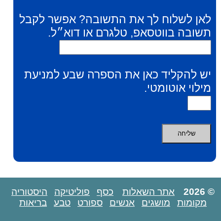
לאן לשלוח לך את התשובה? אפשר לקבל
תשובה בווטסאפ, טלגרם או דוא״ל.
יש להקליד כאן את הספרה שבע למניעת
מילוי אוטומטי.
© 2026
אתר השאלות
כסף
פוליטיקה
היסטוריה
מקומות
מושגים
אנשים
ספורט
טבע
בריאות