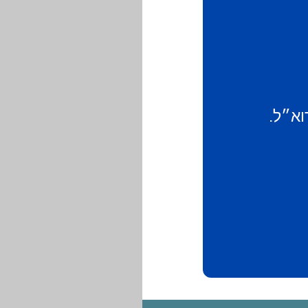
וא״ל.