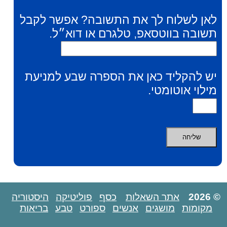
לאן לשלוח לך את התשובה? אפשר לקבל
תשובה בווטסאפ, טלגרם או דוא״ל.
יש להקליד כאן את הספרה שבע למניעת
מילוי אוטומטי.
© 2026
אתר השאלות
כסף
פוליטיקה
היסטוריה
מקומות
מושגים
אנשים
ספורט
טבע
בריאות