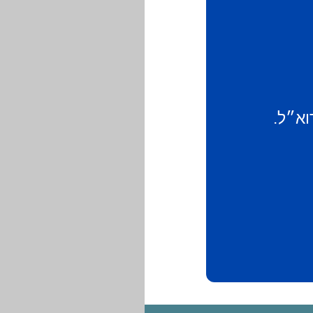
וא״ל.