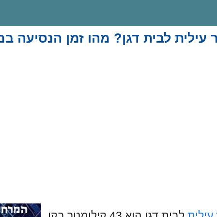
עילית לבית דגן? מהו זמן הנסיעה במ
עילית
לבית דגן הוא 43 קילומטר בקו