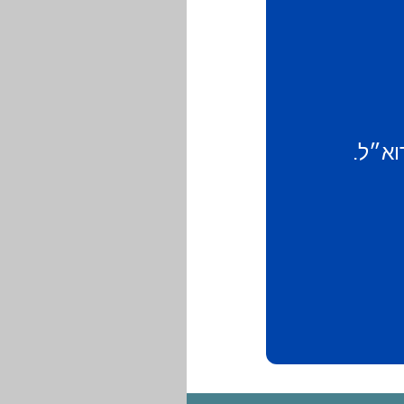
וא״ל.