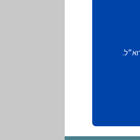
וא״ל.