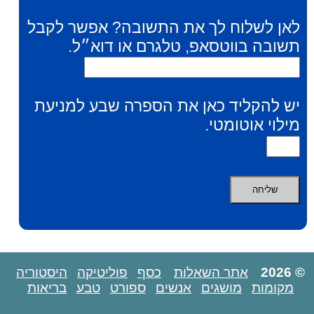
לאן לשלוח לך את התשובה? אפשר לקבל
תשובה בווטסאפ, טלגרם או דוא״ל.
יש להקליד כאן את הספרה שבע למניעת
מילוי אוטומטי.
© 2026
אתר השאלות
כסף
פוליטיקה
היסטוריה
מקומות
מושגים
אנשים
ספורט
טבע
בריאות