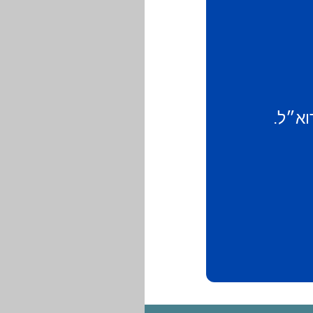
וא״ל.