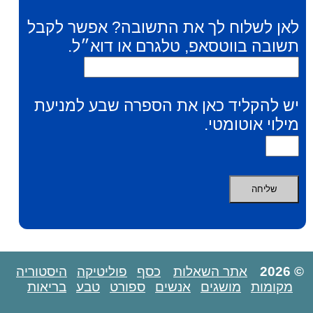
לאן לשלוח לך את התשובה? אפשר לקבל
תשובה בווטסאפ, טלגרם או דוא״ל.
יש להקליד כאן את הספרה שבע למניעת
מילוי אוטומטי.
© 2026
אתר השאלות
כסף
פוליטיקה
היסטוריה
מקומות
מושגים
אנשים
ספורט
טבע
בריאות